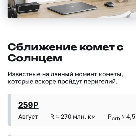
Сближение комет с
Солнцем
Известные на данный момент кометы,
которые вскоре пройдут перигелий.
259P
Август
R ≈ 270 млн. км
P
≈ 4,5
orb