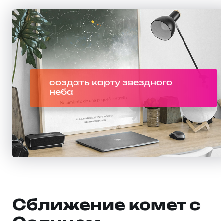
создать карту звездного
неба
Сближение комет с