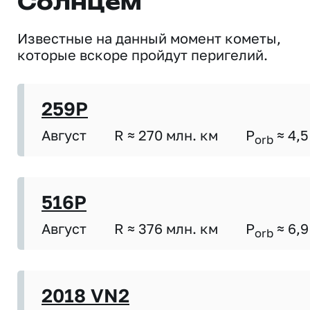
Солнцем
Известные на данный момент кометы,
которые вскоре пройдут перигелий.
259P
Август
R ≈ 270 млн. км
P
≈ 4,5
orb
516P
Август
R ≈ 376 млн. км
P
≈ 6,9
orb
2018 VN2