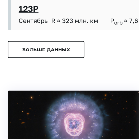
123P
Сентябрь
R ≈ 323 млн. км
P
≈ 7,6
orb
БОЛЬШЕ ДАННЫХ