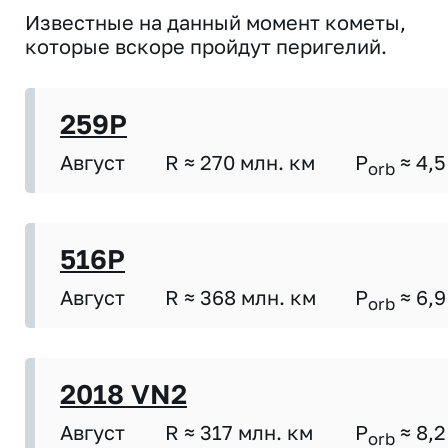
Известные на данный момент кометы,
которые вскоре пройдут перигелий.
259P
Август
R ≈ 270 млн. км
P
≈ 4,5
orb
516P
Август
R ≈ 368 млн. км
P
≈ 6,9
orb
2018 VN2
Август
R ≈ 317 млн. км
P
≈ 8,2
orb