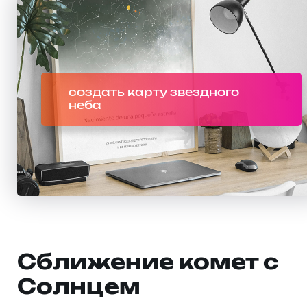
создать карту звездного
неба
Сближение комет с
Солнцем