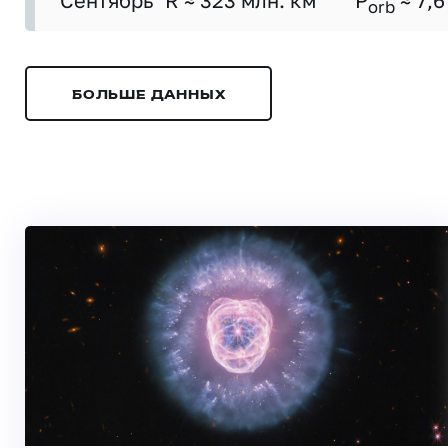
Сентябрь
R ≈ 323 млн. км
P
≈ 7,6
orb
БОЛЬШЕ ДАННЫХ