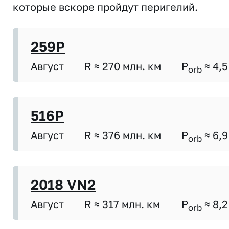
которые вскоре пройдут перигелий.
259P
Август
R ≈ 270 млн. км
P
≈ 4,5
orb
516P
Август
R ≈ 376 млн. км
P
≈ 6,9
orb
2018 VN2
Август
R ≈ 317 млн. км
P
≈ 8,2
orb