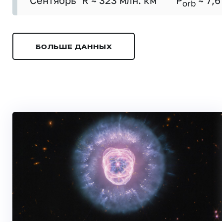
Сентябрь
R ≈ 323 млн. км
P
≈ 7,6
orb
БОЛЬШЕ ДАННЫХ