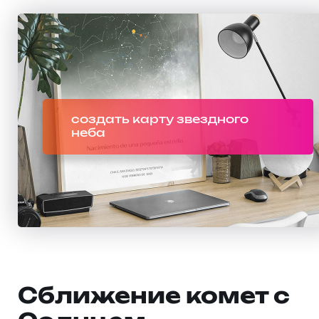
создать карту звездного
неба
Сближение комет с