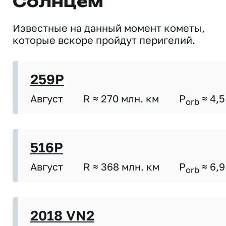
Солнцем
Известные на данный момент кометы,
которые вскоре пройдут перигелий.
259P
Август
R ≈ 270 млн. км
P
≈ 4,5
orb
516P
Август
R ≈ 368 млн. км
P
≈ 6,9
orb
2018 VN2