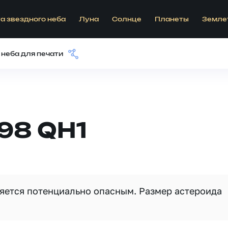
а звездного неба
Луна
Солнце
Планеты
Земле
 неба для печати
98 QH1
вляется потенциально опасным. Размер астероида