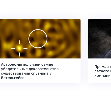
Астрономы получили самые
Прямая 
убедительные доказательства
летного 
существования спутника у
компани
Бетельгейзе