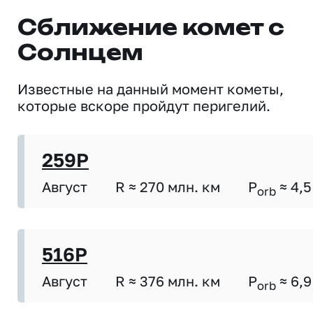
Сближение комет с
Солнцем
Известные на данный момент кометы,
которые вскоре пройдут перигелий.
259P
Август
R ≈ 270 млн. км
P
≈ 4,5
orb
516P
Август
R ≈ 376 млн. км
P
≈ 6,9
orb