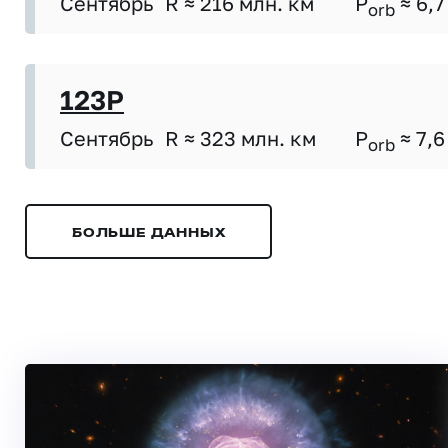
Сентябрь
R ≈ 216 млн. км
P
≈ 6,7
orb
123P
Сентябрь
R ≈ 323 млн. км
P
≈ 7,6
orb
БОЛЬШЕ ДАННЫХ