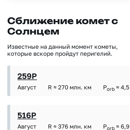
Сближение комет с
Солнцем
Известные на данный момент кометы,
которые вскоре пройдут перигелий.
259P
Август
R ≈ 270 млн. км
P
≈ 4,5
orb
516P
Август
R ≈ 376 млн. км
P
≈ 6,9
orb