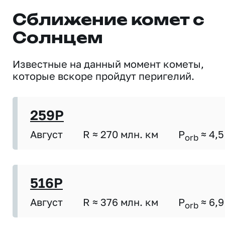
Сближение комет с
Солнцем
Известные на данный момент кометы,
которые вскоре пройдут перигелий.
259P
Август
R ≈ 270 млн. км
P
≈ 4,5
orb
516P
Август
R ≈ 376 млн. км
P
≈ 6,9
orb