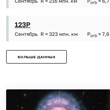
Сентябрь
R ≈ 216 млн. км
P
≈ 6,7
orb
123P
Сентябрь
R ≈ 323 млн. км
P
≈ 7,6
orb
БОЛЬШЕ ДАННЫХ