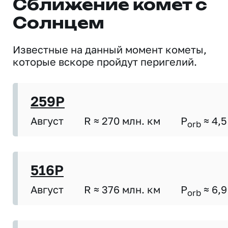
Сближение комет с
Солнцем
Известные на данный момент кометы,
которые вскоре пройдут перигелий.
259P
Август
R ≈ 270 млн. км
P
≈ 4,5
orb
516P
Август
R ≈ 376 млн. км
P
≈ 6,9
orb