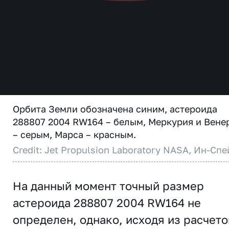
Орбита Земли обозначена синим, астероида
288807 2004 RW164 – белым, Меркурия и Вене
– серым, Марса – красным.
Credit: Jet Propulsion Laboratory NASA, Ин-Спе
На данный момент точный размер
астероида 288807 2004 RW164 не
определен, однако, исходя из расчето