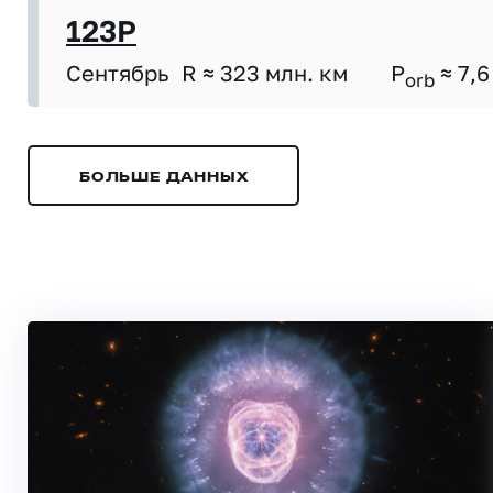
123P
Сентябрь
R ≈ 323 млн. км
P
≈ 7,6
orb
БОЛЬШЕ ДАННЫХ