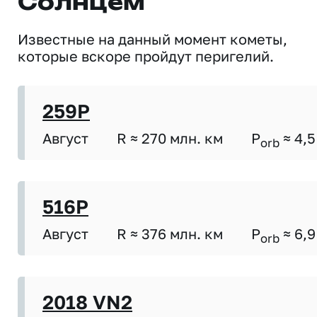
Солнцем
Известные на данный момент кометы,
которые вскоре пройдут перигелий.
259P
Август
R ≈ 270 млн. км
P
≈ 4,5
orb
516P
Август
R ≈ 376 млн. км
P
≈ 6,9
orb
2018 VN2