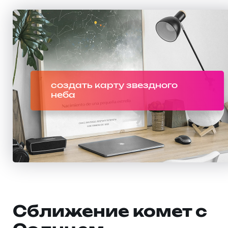
создать карту звездного
неба
Сближение комет с