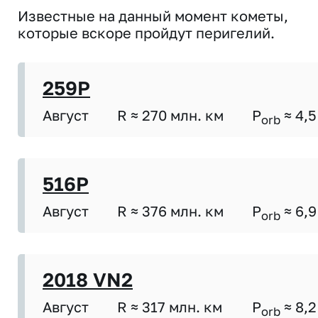
Известные на данный момент кометы,
которые вскоре пройдут перигелий.
259P
Август
R ≈ 270 млн. км
P
≈ 4,5
orb
516P
Август
R ≈ 376 млн. км
P
≈ 6,9
orb
2018 VN2
Август
R ≈ 317 млн. км
P
≈ 8,2
orb