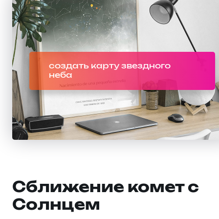
создать карту звездного
неба
Сближение комет с
Солнцем