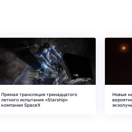
Прямая трансляция тринадцатого
Новые н
летного испытания «Starship»
вероятн
компании SpaceX
экзолун