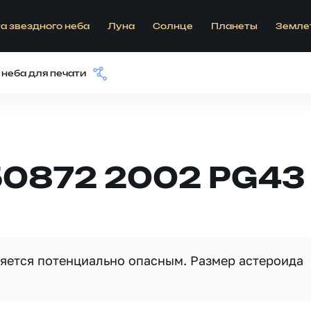
а звездного неба
Луна
Солнце
Планеты
Земле
 неба для печати
50872 2002 PG43
вляется потенциально опасным. Размер астероида