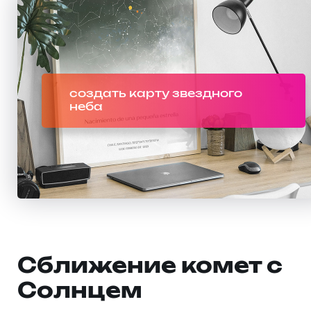
создать карту звездного
неба
Сближение комет с
Солнцем