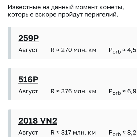
Известные на данный момент кометы,
которые вскоре пройдут перигелий.
259P
Август
R ≈ 270 млн. км
P
≈ 4,5
orb
516P
Август
R ≈ 376 млн. км
P
≈ 6,9
orb
2018 VN2
Август
R ≈ 317 млн. км
P
≈ 8,2
orb