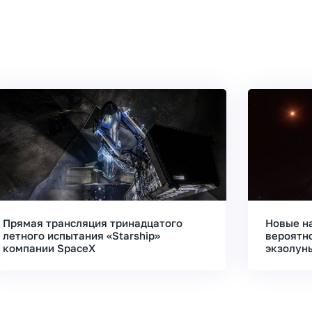
Прямая трансляция тринадцатого
Новые н
летного испытания «Starship»
вероятн
компании SpaceX
экзолун