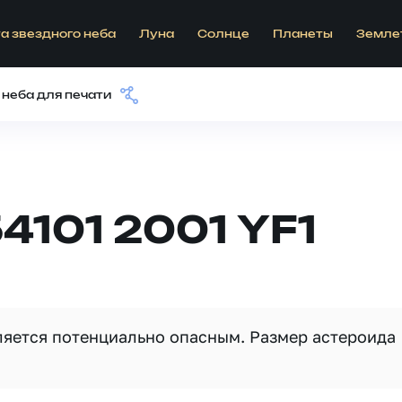
а звездного неба
Луна
Солнце
Планеты
Земле
 неба для печати
4101 2001 YF1
вляется потенциально опасным. Размер астероида