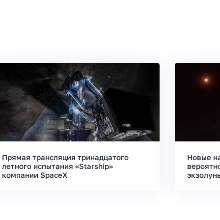
Прямая трансляция тринадцатого
Новые н
летного испытания «Starship»
вероятн
компании SpaceX
экзолун