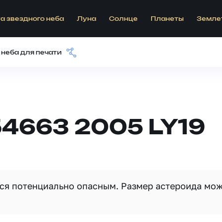
а звездного неба
Луна
Солнце
Планеты
Земле
 неба для печати
4663 2005 LY19
тся потенциально опасным. Размер астероида мо