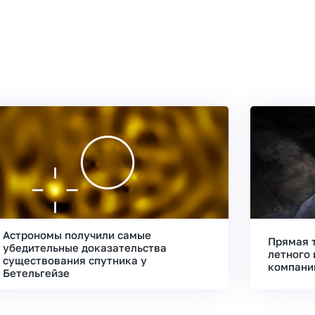
Астрономы получили самые
Прямая 
убедительные доказательства
летного 
существования спутника у
компани
Бетельгейзе