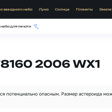
а звездного неба
Луна
Солнце
Планеты
Земле
 неба для печати
78160 2006 WX1
тся потенциально опасным. Размер астероида мо