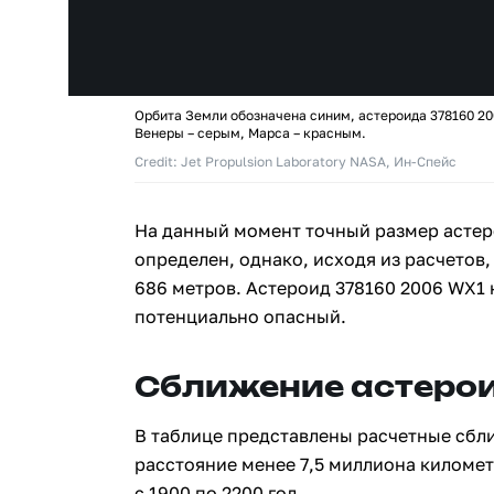
Орбита Земли обозначена синим, астероида 378160 20
Венеры – серым, Марса – красным.
Credit: Jet Propulsion Laboratory NASA, Ин-Спейс
На данный момент точный размер астер
определен, однако, исходя из расчетов,
686 метров. Астероид 378160 2006 WX1
потенциально опасный.
Сближение астерои
В таблице представлены расчетные сбл
расстояние менее 7,5 миллиона киломе
с 1900 по 2200 год.