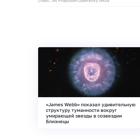
Credit: Jet Propulsion Laboratory NASA
«James Webb» показал удивительную
структуру туманности вокруг
умирающей звезды в созвездии
Близнецы