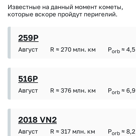
Известные на данный момент кометы,
которые вскоре пройдут перигелий.
259P
Август
R ≈ 270 млн. км
P
≈ 4,5
orb
516P
Август
R ≈ 376 млн. км
P
≈ 6,9
orb
2018 VN2
Август
R ≈ 317 млн. км
P
≈ 8,2
orb