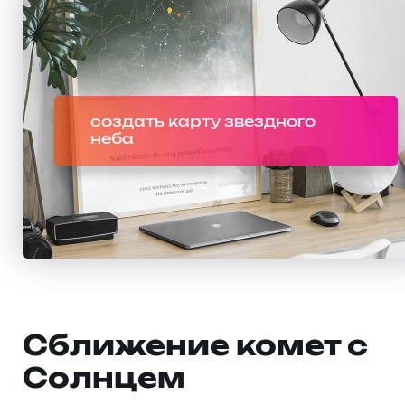
создать карту звездного
неба
Сближение комет с
Солнцем