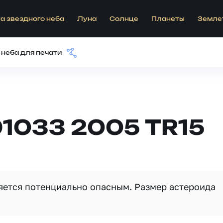
а звездного неба
Луна
Солнце
Планеты
Земле
 неба для печати
1033 2005 TR15
ляется потенциально опасным. Размер астероида