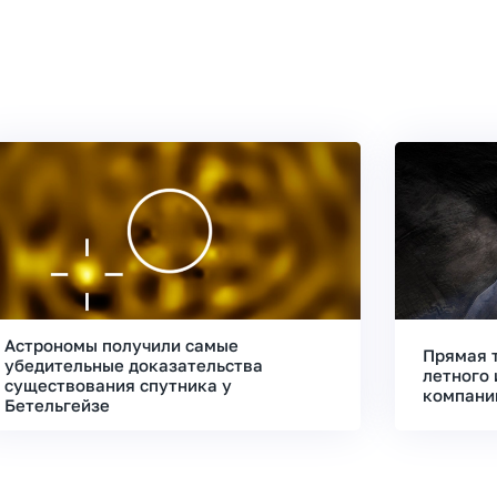
Астрономы получили самые
Прямая 
убедительные доказательства
летного 
существования спутника у
компани
Бетельгейзе