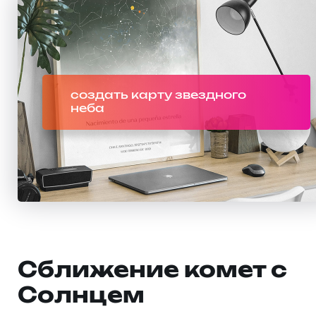
создать карту звездного
неба
Сближение комет с
Солнцем