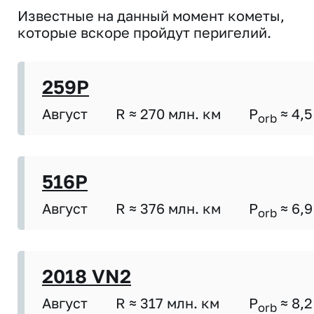
Известные на данный момент кометы,
которые вскоре пройдут перигелий.
259P
Август
R ≈ 270 млн. км
P
≈ 4,5
orb
516P
Август
R ≈ 376 млн. км
P
≈ 6,9
orb
2018 VN2
Август
R ≈ 317 млн. км
P
≈ 8,2
orb