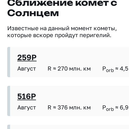
Сближение комет с
Солнцем
Известные на данный момент кометы,
которые вскоре пройдут перигелий.
259P
Август
R ≈ 270 млн. км
P
≈ 4,5
orb
516P
Август
R ≈ 376 млн. км
P
≈ 6,9
orb