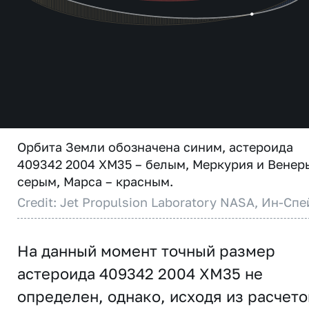
Орбита Земли обозначена синим, астероида
409342 2004 XM35 – белым, Меркурия и Венер
серым, Марса – красным.
Credit: Jet Propulsion Laboratory NASA, Ин-Спе
На данный момент точный размер
астероида 409342 2004 XM35 не
определен, однако, исходя из расчето