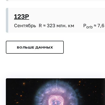
123P
Сентябрь
R ≈ 323 млн. км
P
≈ 7,6
orb
БОЛЬШЕ ДАННЫХ