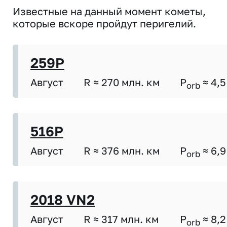
Известные на данный момент кометы,
которые вскоре пройдут перигелий.
259P
Август
R ≈ 270 млн. км
P
≈ 4,5
orb
516P
Август
R ≈ 376 млн. км
P
≈ 6,9
orb
2018 VN2
Август
R ≈ 317 млн. км
P
≈ 8,2
orb