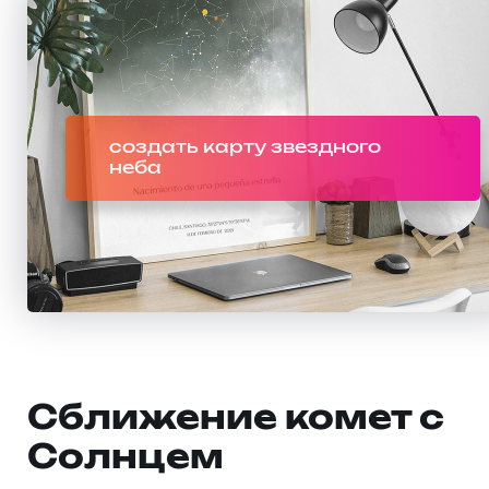
создать карту звездного
неба
Сближение комет с
Солнцем