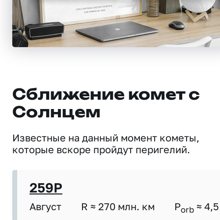
Сближение комет с
Солнцем
Известные на данный момент кометы,
которые вскоре пройдут перигелий.
259P
Август
R ≈ 270 млн. км
P
≈ 4,5
orb