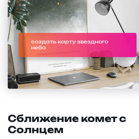
создать карту звездного
неба
Сближение комет с
Солнцем