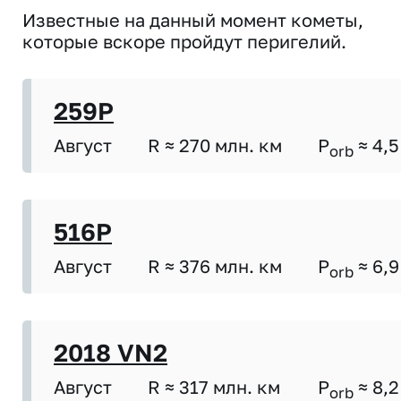
Известные на данный момент кометы,
которые вскоре пройдут перигелий.
259P
Август
R ≈ 270 млн. км
P
≈ 4,5
orb
516P
Август
R ≈ 376 млн. км
P
≈ 6,9
orb
2018 VN2
Август
R ≈ 317 млн. км
P
≈ 8,2
orb