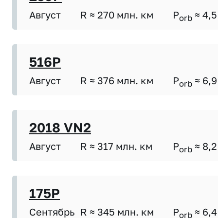
Август
R ≈ 270 млн. км
P
≈ 4,5
orb
516P
Август
R ≈ 376 млн. км
P
≈ 6,9
orb
2018 VN2
Август
R ≈ 317 млн. км
P
≈ 8,2
orb
175P
Сентябрь
R ≈ 345 млн. км
P
≈ 6,4
orb