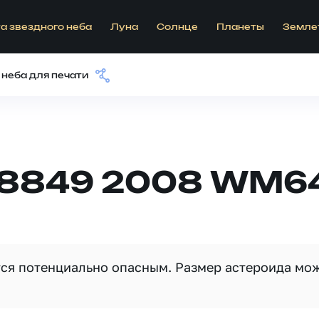
а звездного неба
Луна
Солнце
Планеты
Земле
 неба для печати
18849 2008 WM6
тся потенциально опасным. Размер астероида мо