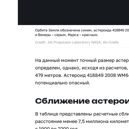
Орбита Земли обозначена синим, астероида 418849 2
и Венеры – серым, Марса – красным.
Credit: Jet Propulsion Laboratory NASA, Ин-Спейс
На данный момент точный размер асте
определен, однако, исходя из расчетов,
479 метров. Астероид 418849 2008 WM6
потенциально опасный.
Сближение астерои
В таблице представлены расчетные сбл
расстояние менее 7,5 миллиона киломе
с 1900 по 2200 год.