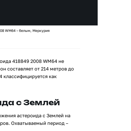
008 WM64 – белым, Меркурия
роида 418849 2008 WM64 не
 он составляет от 214 метров до
4 классифицируется как
да с Землей
ижения астероида с Землей на
тров. Охватываемый период –