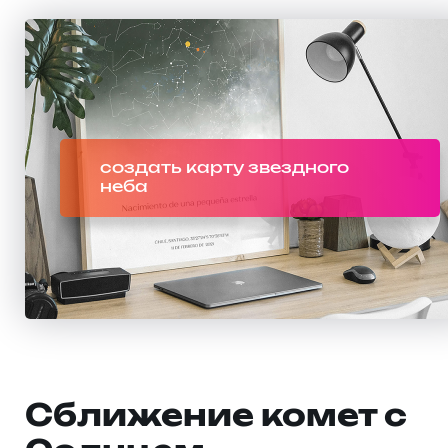
создать карту звездного
неба
Сближение комет с