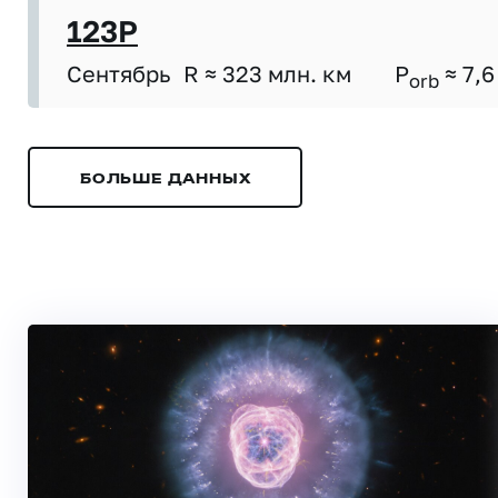
123P
Сентябрь
R ≈ 323 млн. км
P
≈ 7,6
orb
БОЛЬШЕ ДАННЫХ