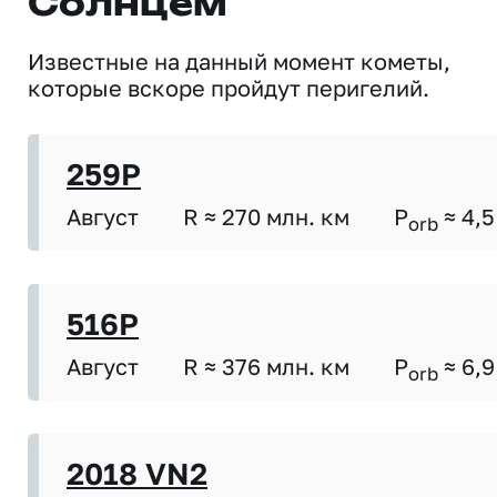
Солнцем
Известные на данный момент кометы,
которые вскоре пройдут перигелий.
259P
Август
R ≈ 270 млн. км
P
≈ 4,5
orb
516P
Август
R ≈ 376 млн. км
P
≈ 6,9
orb
2018 VN2