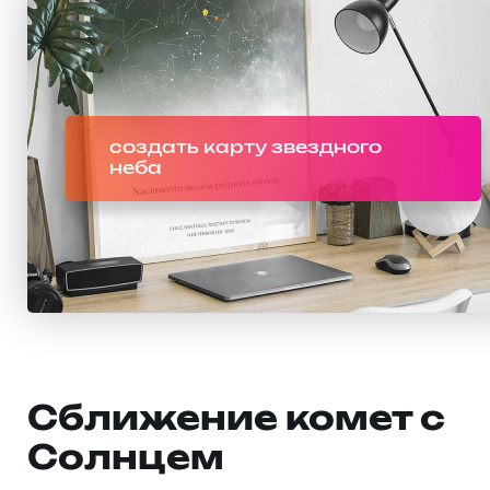
создать карту звездного
неба
Сближение комет с
Солнцем