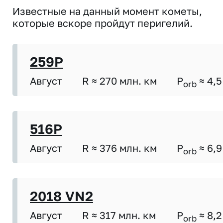
Известные на данный момент кометы,
которые вскоре пройдут перигелий.
259P
Август
R ≈ 270 млн. км
P
≈ 4,5
orb
516P
Август
R ≈ 376 млн. км
P
≈ 6,9
orb
2018 VN2
Август
R ≈ 317 млн. км
P
≈ 8,2
orb