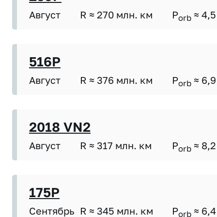
Август
R ≈ 270 млн. км
P
≈ 4,5
orb
516P
Август
R ≈ 376 млн. км
P
≈ 6,9
orb
2018 VN2
Август
R ≈ 317 млн. км
P
≈ 8,2
orb
175P
Сентябрь
R ≈ 345 млн. км
P
≈ 6,4
orb