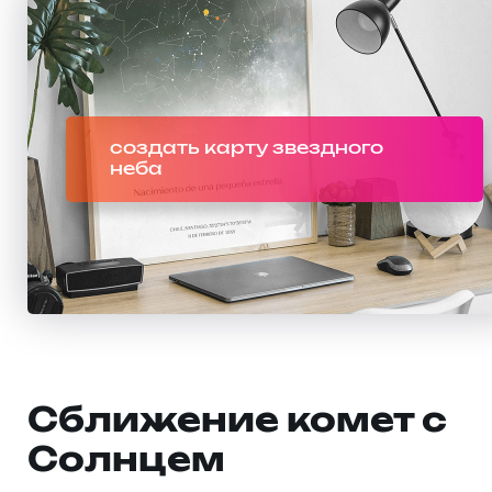
создать карту звездного
неба
Сближение комет с
Солнцем