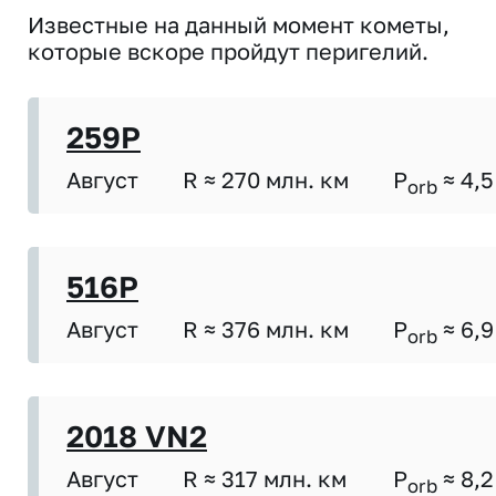
Известные на данный момент кометы,
которые вскоре пройдут перигелий.
259P
Август
R ≈ 270 млн. км
P
≈ 4,5
orb
516P
Август
R ≈ 376 млн. км
P
≈ 6,9
orb
2018 VN2
Август
R ≈ 317 млн. км
P
≈ 8,2
orb