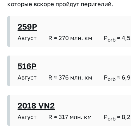
которые вскоре пройдут перигелий.
259P
Август
R ≈ 270 млн. км
P
≈ 4,5
orb
516P
Август
R ≈ 376 млн. км
P
≈ 6,9
orb
2018 VN2
Август
R ≈ 317 млн. км
P
≈ 8,2
orb