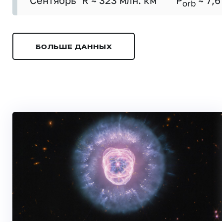
Сентябрь
R ≈ 323 млн. км
P
≈ 7,6
orb
БОЛЬШЕ ДАННЫХ