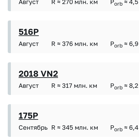
Август
R ≈ 270 млн. км
P
≈ 4,5
orb
516P
Август
R ≈ 376 млн. км
P
≈ 6,9
orb
2018 VN2
Август
R ≈ 317 млн. км
P
≈ 8,2
orb
175P
Сентябрь
R ≈ 345 млн. км
P
≈ 6,4
orb