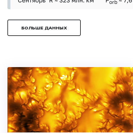
Сентябрь
R ≈ 323 млн. км
P
≈ 7,6
orb
БОЛЬШЕ ДАННЫХ