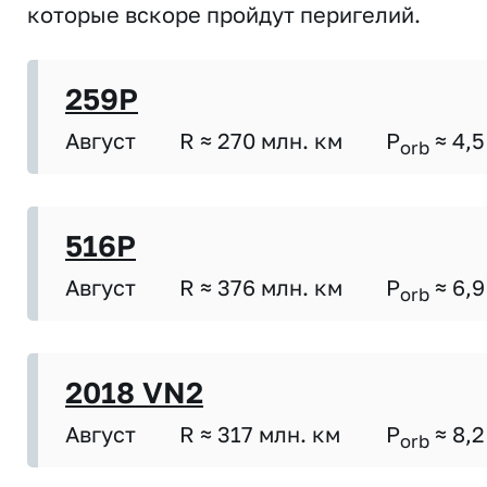
которые вскоре пройдут перигелий.
259P
Август
R ≈ 270 млн. км
P
≈ 4,5
orb
516P
Август
R ≈ 376 млн. км
P
≈ 6,9
orb
2018 VN2
Август
R ≈ 317 млн. км
P
≈ 8,2
orb