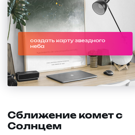
создать карту звездного
неба
Сближение комет с
Солнцем