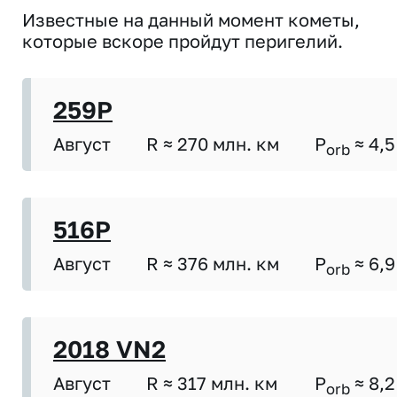
Известные на данный момент кометы,
которые вскоре пройдут перигелий.
259P
Август
R ≈ 270 млн. км
P
≈ 4,5
orb
516P
Август
R ≈ 376 млн. км
P
≈ 6,9
orb
2018 VN2
Август
R ≈ 317 млн. км
P
≈ 8,2
orb