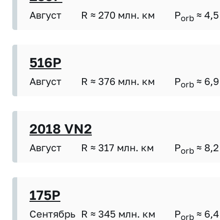
Август
R ≈ 270 млн. км
P
≈ 4,5
orb
516P
Август
R ≈ 376 млн. км
P
≈ 6,9
orb
2018 VN2
Август
R ≈ 317 млн. км
P
≈ 8,2
orb
175P
Сентябрь
R ≈ 345 млн. км
P
≈ 6,4
orb