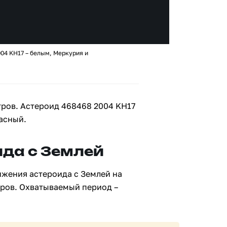
04 KH17 – белым, Меркурия и
тров. Астероид 468468 2004 KH17
асный.
да с Землей
ижения астероида с Землей на
тров. Охватываемый период –