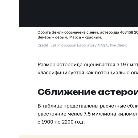
Орбита Земли обозначена синим, астероида 468468 20
Венеры – серым, Марса – красным.
Credit: Jet Propulsion Laboratory NASA, Ин-Спейс
Размер астероида оценивается в 197 ме
классифицируется как потенциально оп
Сближение астерои
В таблице представлены расчетные сбл
расстояние менее 7,5 миллиона киломе
с 1900 по 2200 год.