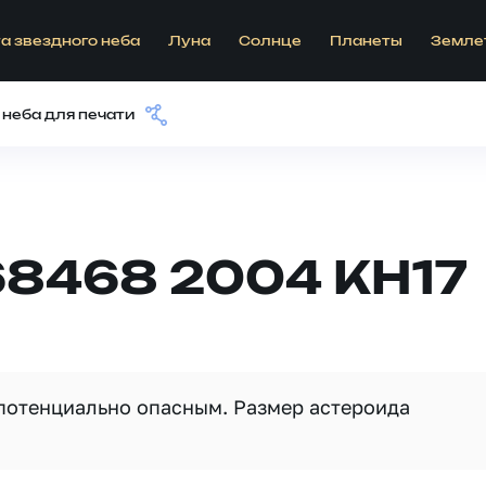
а звездного неба
Луна
Солнце
Планеты
Земле
 неба для печати
68468 2004 KH17
 потенциально опасным. Размер астероида