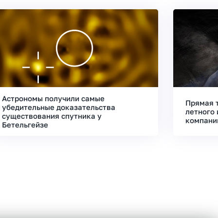
Астрономы получили самые
Прямая 
убедительные доказательства
летного 
существования спутника у
компани
Бетельгейзе