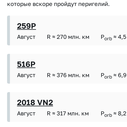
которые вскоре пройдут перигелий.
259P
Август
R ≈ 270 млн. км
P
≈ 4,5
orb
516P
Август
R ≈ 376 млн. км
P
≈ 6,9
orb
2018 VN2
Август
R ≈ 317 млн. км
P
≈ 8,2
orb