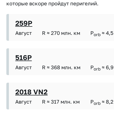
которые вскоре пройдут перигелий.
259P
Август
R ≈ 270 млн. км
P
≈ 4,5
orb
516P
Август
R ≈ 368 млн. км
P
≈ 6,9
orb
2018 VN2
Август
R ≈ 317 млн. км
P
≈ 8,2
orb