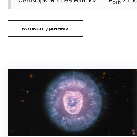
Сентябрь
R ≈ 598 млн. км
P
> 10
orb
БОЛЬШЕ ДАННЫХ