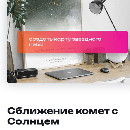
создать карту звездного
неба
Сближение комет с
Солнцем