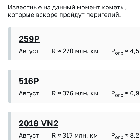
Известные на данный момент кометы,
которые вскоре пройдут перигелий.
259P
Август
R ≈ 270 млн. км
P
≈ 4,5
orb
516P
Август
R ≈ 376 млн. км
P
≈ 6,9
orb
2018 VN2
Август
R ≈ 317 млн. км
P
≈ 8,2
orb