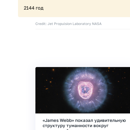
2144 год
Credit: Jet Propulsion Laboratory NASA
«James Webb» показал удивительную
структуру туманности вокруг