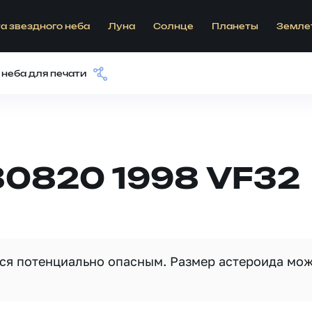
а звездного неба
Луна
Солнце
Планеты
Земле
 неба для печати
80820 1998 VF32
тся потенциально опасным. Размер астероида мо