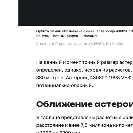
Орбита Земли обозначена синим, астероида 480820 19
Венеры – серым, Марса – красным.
Credit: Jet Propulsion Laboratory NASA, Ин-Спейс
На данный момент точный размер астер
определен, однако, исходя из расчетов,
380 метров. Астероид 480820 1998 VF32
потенциально опасный.
Сближение астерои
В таблице представлены расчетные сбл
расстояние менее 7,5 миллиона киломе
с 1900 по 2200 год.