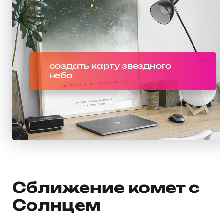
создать карту звездного
неба
Сближение комет с
Солнцем