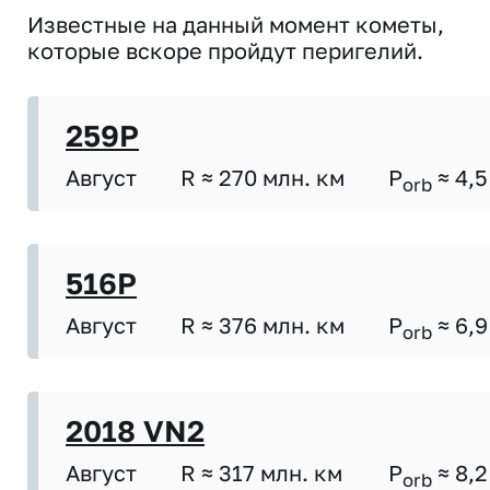
Известные на данный момент кометы,
которые вскоре пройдут перигелий.
259P
Август
R ≈ 270 млн. км
P
≈ 4,5
orb
516P
Август
R ≈ 376 млн. км
P
≈ 6,9
orb
2018 VN2
Август
R ≈ 317 млн. км
P
≈ 8,2
orb