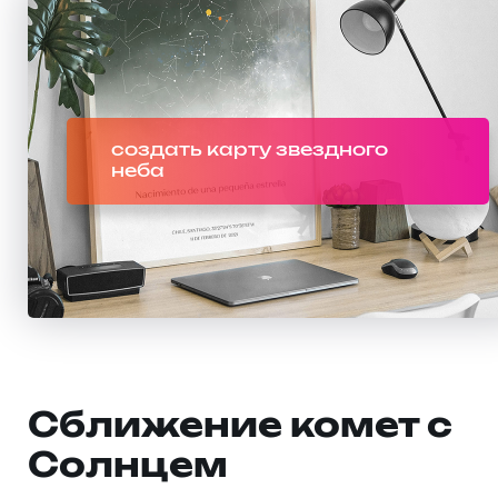
создать карту звездного
неба
Сближение комет с
Солнцем