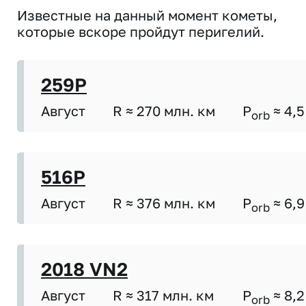
Известные на данный момент кометы,
которые вскоре пройдут перигелий.
259P
Август
R ≈ 270 млн. км
P
≈ 4,5
orb
516P
Август
R ≈ 376 млн. км
P
≈ 6,9
orb
2018 VN2
Август
R ≈ 317 млн. км
P
≈ 8,2
orb