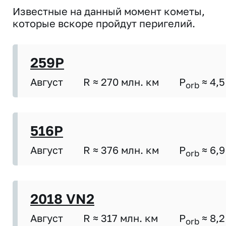
Известные на данный момент кометы,
которые вскоре пройдут перигелий.
259P
Август
R ≈ 270 млн. км
P
≈ 4,5
orb
516P
Август
R ≈ 376 млн. км
P
≈ 6,9
orb
2018 VN2
Август
R ≈ 317 млн. км
P
≈ 8,2
orb