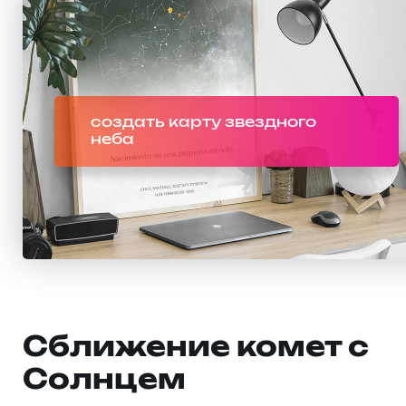
создать карту звездного
неба
Сближение комет с
Солнцем