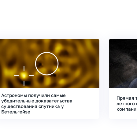
Астрономы получили самые
Прямая 
убедительные доказательства
летного 
существования спутника у
компани
Бетельгейзе