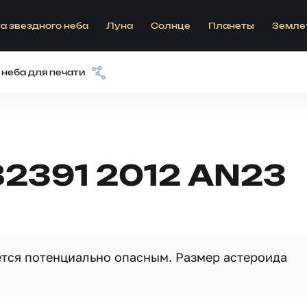
а звездного неба
Луна
Солнце
Планеты
Земле
 неба для печати
82391 2012 AN23
яется потенциально опасным. Размер астероида