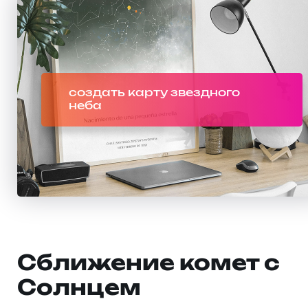
создать карту звездного
неба
Сближение комет с
Солнцем