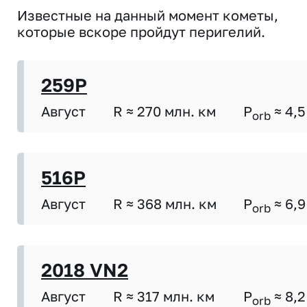
Известные на данный момент кометы,
которые вскоре пройдут перигелий.
259P
Август
R ≈ 270 млн. км
P
≈ 4,5
orb
516P
Август
R ≈ 368 млн. км
P
≈ 6,9
orb
2018 VN2
Август
R ≈ 317 млн. км
P
≈ 8,2
orb