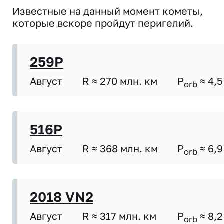
Известные на данный момент кометы,
которые вскоре пройдут перигелий.
259P
Август
R ≈ 270 млн. км
P
≈ 4,5
orb
516P
Август
R ≈ 368 млн. км
P
≈ 6,9
orb
2018 VN2
Август
R ≈ 317 млн. км
P
≈ 8,2
orb