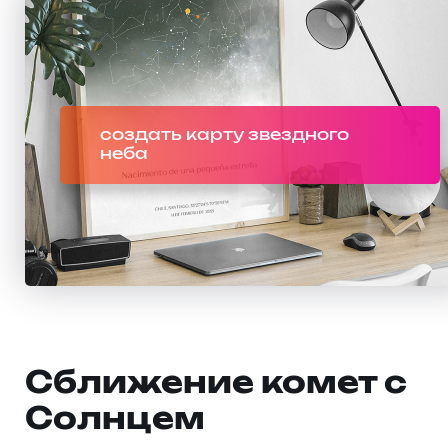
создать карту звездного
неба
Сближение комет с
Солнцем