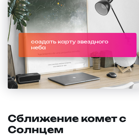
создать карту звездного
неба
Сближение комет с
Солнцем