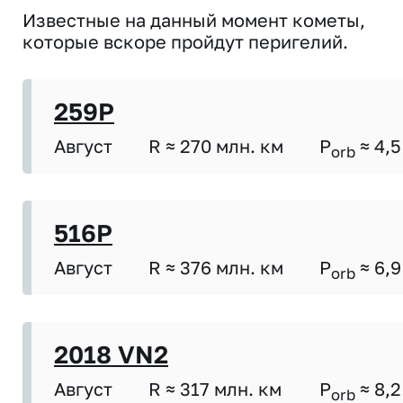
Известные на данный момент кометы,
которые вскоре пройдут перигелий.
259P
Август
R ≈ 270 млн. км
P
≈ 4,5
orb
516P
Август
R ≈ 376 млн. км
P
≈ 6,9
orb
2018 VN2
Август
R ≈ 317 млн. км
P
≈ 8,2
orb