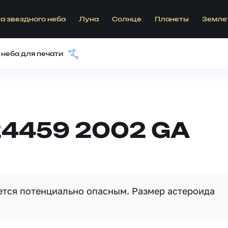
а звездного неба
Луна
Солнце
Планеты
Земле
 неба для печати
24459 2002 GA
яется потенциально опасным. Размер астероида