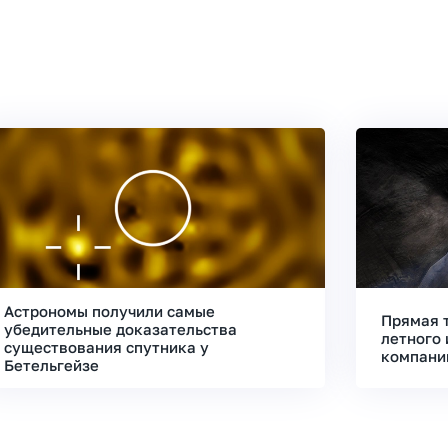
Астрономы получили самые
Прямая 
убедительные доказательства
летного 
существования спутника у
компани
Бетельгейзе