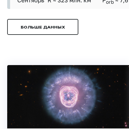
Сентябрь
R ≈ 323 млн. км
P
≈ 7,6
orb
БОЛЬШЕ ДАННЫХ