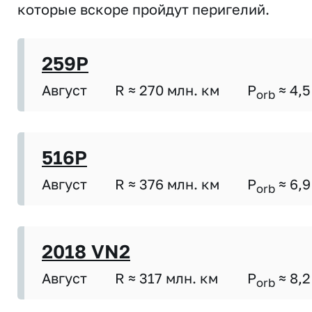
которые вскоре пройдут перигелий.
259P
Август
R ≈ 270 млн. км
P
≈ 4,5
orb
516P
Август
R ≈ 376 млн. км
P
≈ 6,9
orb
2018 VN2
Август
R ≈ 317 млн. км
P
≈ 8,2
orb